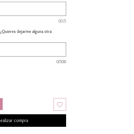
0/15
 ¿Quieres dejarme alguna otra
0/500
ealizar compra