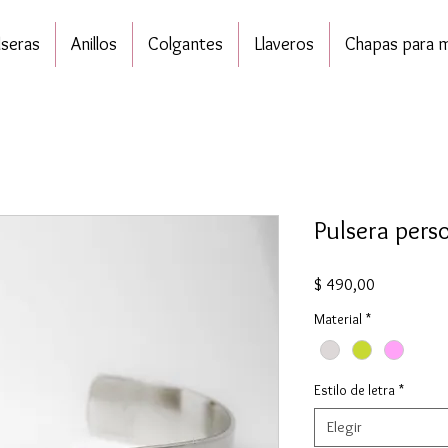
lseras
Anillos
Colgantes
Llaveros
Chapas para 
Pulsera pers
Precio
$ 490,00
Material
*
Estilo de letra
*
Elegir