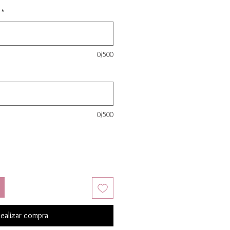
*
0/500
0/500
ealizar compra