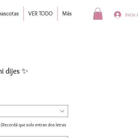
mascotas
VER TODO
Más
Inicia
i dijes ✨
 (Recordá que solo entran dos letras