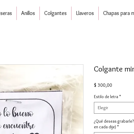
lseras
Anillos
Colgantes
Llaveros
Chapas para 
Colgante min
Precio
$ 300,00
Estilo de letra
*
Elegir
¿Qué deseas grabarle?
en cada dije)
*